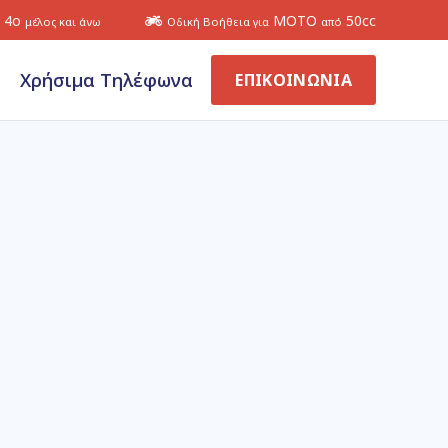
4ο
ΜΟΤΟ
50cc
μέλος και άνω
Οδική Βοήθεια για
από
Χρήσιμα Τηλέφωνα
ΕΠΙΚΟΙΝΩΝΙΑ