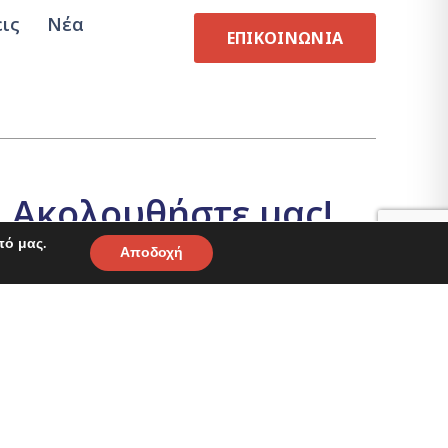
εις
Νέα
ΕΠΙΚΟΙΝΩΝΙΑ
Ακολουθήστε μας!
πό μας.
Αποδοχή
Μείνετε ενημερωμένοι για νέα
ασφαλιστικά πακέτα και μοναδικές
προσφορές!