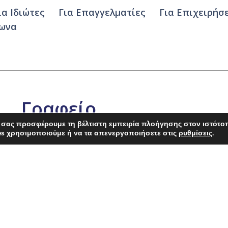
ια Ιδιώτες
Για Επαγγελματίες
Για Επιχειρήσ
φωνα
Γραφείο
Κερατσινίου
 σας προσφέρουμε τη βέλτιστη εμπειρία πλοήγησης στον ιστότο
es χρησιμοποιούμε ή να τα απενεργοποιήσετε στις
ρυθμίσεις
.
Ρήγα Φεραίου 106, Κερατσίνι 18758
9:00 π.μ. – 8:00 μ.μ.
2114135895
insurance@ependysi.gr