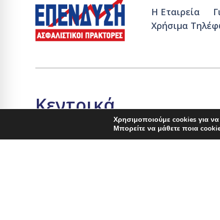
Η Εταιρεία
Γ
Χρήσιμα Τηλέ
Κεντρικά
Χρησιμοποιούμε cookies για να
Μπορείτε να μάθετε ποια cooki
Υψηλάντου 117, Πειραιάς 18532
9:00 π.μ. – 5:30 μ.μ.
2104135815-16
info@ependysi.gr