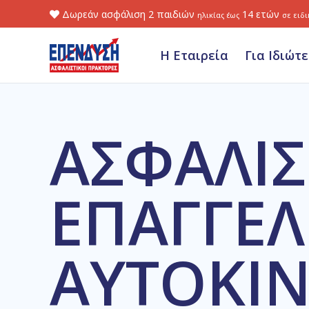
Δωρεάν ασφάλιση 2 παιδιών
14 ετών
ηλικίας έως
σε ειδ
Η Εταιρεία
Για Ιδιώτε
ΑΣΦΑΛΙ
ΕΠΑΓΓΕ
ΑΥΤΟΚΙ