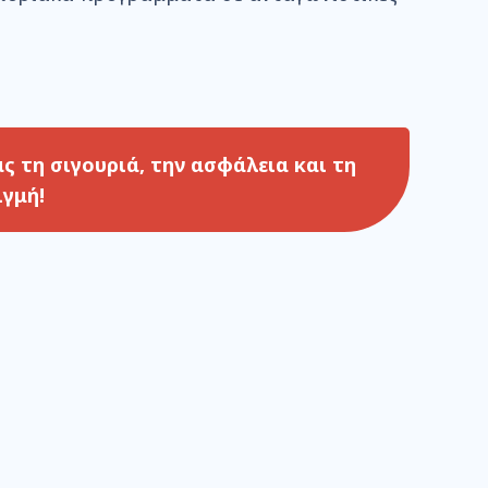
ας τη
σιγουριά,
την
ασφάλεια
και τη
ιγμή!